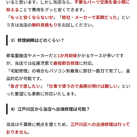
いると思います。しかし当店なら、
不要なパーツ交換を最小限に
抑える
ことで費用をグッと安くできます。
「
もっと安くならないか
」「
他社・メーカーで高額だった
」とい
う方は当店の
無料見積もり
をお試しください。
3）修理納期はどのくらい？
家電量販店やメーカーだと
1か月前後
かかるケースが多いです
が、当店では在庫次第で
最短即日修理
に対応。
「宅配修理
」の場合もパソコン到着後に即日～数日で完了し、返
品対応が可能です。
「
急ぎで直したい
」「
仕事で使うので長期の預けは難しい
」とい
った要望にも柔軟に対応いたします。
4）江戸川区から当店へ出張修理は可能？
当店は千葉県に拠点を置くため、
江戸川区への出張修理は行って
おりません
。