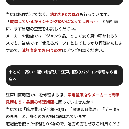
当店は修理だけでなく、
壊れたPCの買取
も行っています。
「
故障しているからジャンク扱いになってしまう…
」と悩む前
に、まず当店の査定をお試しください。
メーカーや他店では「ジャンク品」として安く買い叩かれるケー
スでも、当店では「使えるパーツ」としてしっかり評価いたしま
すので、
減額査定でお困りの方
はぜひご相談ください。
まとめ：高い・遅いを解決！江戸川区のパソコン修理なら当
店へ
江戸川区周辺でPCを修理する際、
家電量販店やメーカーで高額
見積もり・長期の修理期間
に困っていませんか？
当店では
「修理費用が半額～1/3」「最短即日修理」「データそ
のまま」
と、多くのお客様に選ばれています。
宅配便を使った修理もOKなので、遠方の方もぜひご利用くださ