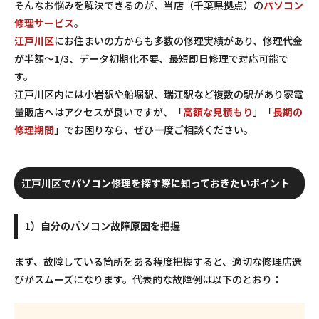
そんなお悩みを解決できるのが、当店（千葉県拠点）の
パソコン
修理サービス
。
江戸川区
にお住まいの方からも多数の修理実績があり、
修理代金
が半額～1/3、データ初期化不要、最短即日修理
で対応可能で
す。
江戸川区内には小岩駅や船堀駅、瑞江駅など複数の駅があり家電
量販店へはアクセスが良いですが、「
高額な見積もり
」「
長期の
修理期間
」でお困りなら、ぜひ一度ご相談ください。
江戸川区でパソコン修理を探す際に知っておきたいポイント
1）自分のパソコン故障原因を把握
まず、故障している箇所をある程度把握すると、適切な修理店選
びがスムーズになります。代表的な故障例は以下のとおり：