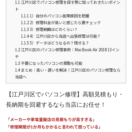
1.1
江戸川区でパソコン修理を探す際に知っておきたいポイン
ト
1.1.1
1）自分のパソコン故障原因を把握
1.1.2
2）修理料金が高いと感じたら要チェック
1.1.3
3）修理納期はどのくらい？
1.1.4
4）江戸川区から当店へ出張修理は可能？
1.1.5
5）データはどうなるの？残せる？
1.2
江戸川区のパソコン修理事例：MacBook Air 2018 13イン
チ
1.3
不要になったパソコンの買取も可能
1.4
まとめ：高い・遅いを解決！江戸川区のパソコン修理なら
当店へ
【江戸川区でパソコン修理】高額見積もり・
長納期を回避するなら当店にお任せ！
「
メーカーや家電量販店の見積もりが高すぎる
」
「
修理期間が1か月もかかると言われて困っている
」