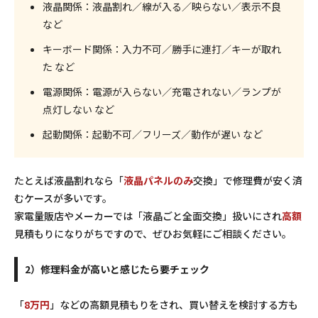
液晶関係：
液晶割れ／線が入る／映らない／表示不良
など
キーボード関係：
入力不可／勝手に連打／キーが取れ
た など
電源関係：
電源が入らない／充電されない／ランプが
点灯しない など
起動関係：
起動不可／フリーズ／動作が遅い など
たとえば液晶割れなら「
液晶パネルのみ
交換」で修理費が安く済
むケースが多いです。
家電量販店やメーカーでは「液晶ごと全面交換」扱いにされ
高額
見積もりになりがちですので、ぜひお気軽にご相談ください。
2）修理料金が高いと感じたら要チェック
「
8万円
」などの高額見積もりをされ、買い替えを検討する方も