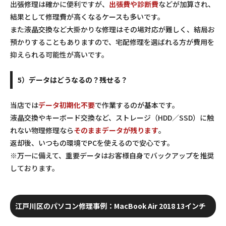
出張修理は確かに便利ですが、
出張費や診断費
などが加算され、
結果として修理費が高くなるケースも多いです。
また液晶交換など大掛かりな修理はその場対応が難しく、結局お
預かりすることもありますので、宅配修理を選ばれる方が費用を
抑えられる可能性が高いです。
5）データはどうなるの？残せる？
当店では
データ初期化不要
で作業するのが基本です。
液晶交換やキーボード交換など、ストレージ（HDD／SSD）に触
れない物理修理なら
そのままデータが残ります
。
返却後、いつもの環境でPCを使えるので安心です。
※万一に備えて、重要データはお客様自身でバックアップを推奨
しております。
江戸川区のパソコン修理事例：MacBook Air 2018 13インチ