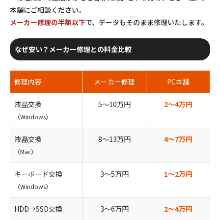
本舗にご相談ください。
メーカー修理の半額以下
で、データもそのまま修理いたします。
なぜ安い？メーカー修理との料金比較
修理内容
メーカー修理
PC本舗
液晶交換
5〜10万円
2〜4万円
（Windows）
液晶交換
8〜13万円
4〜7万円
（Mac）
キーボード交換
3〜5万円
1〜2万円
（Windows）
HDD→SSD交換
3〜6万円
2〜4万円