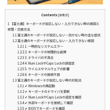
Contents
[
非表示
]
1
【富士通】キーボードが反応しない・入力できない時の原因と
修理・交換方法
1.1
富士通のキーボードが反応しない・効かない時の主な症状
1.2
富士通のキーボードが反応しない・入力できない原因
1.2.1
1. 一時的なシステムエラー
1.2.2
2. キーボードの物理的な故障
1.2.3
3. ドライバの不具合
1.2.4
4. Num LockやCaps Lockの誤設定
1.2.5
5. ウイルスやマルウェアの影響
1.2.6
6. キーボードの接続不良
1.3
富士通のキーボードが反応しない時の対処法
1.3.1
✔ Windowsの再起動
1.3.2
✔ キーボードのドライバを更新
1.3.3
✔ Num LockやCaps Lockの設定を確認
1.3.4
✔ 外部キーボードを接続して確認
1.3.5
✔ BIOSでキーボードを確認