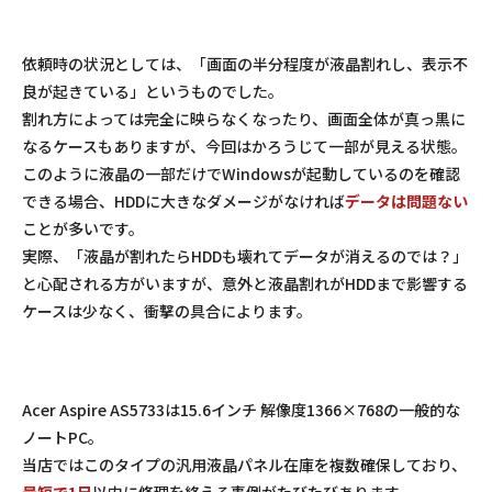
依頼時の状況としては、「画面の半分程度が液晶割れし、表示不
良が起きている」というものでした。
割れ方によっては完全に映らなくなったり、画面全体が真っ黒に
なるケースもありますが、今回はかろうじて一部が見える状態。
このように液晶の一部だけでWindowsが起動しているのを確認
できる場合、HDDに大きなダメージがなければ
データは問題ない
ことが多いです。
実際、「液晶が割れたらHDDも壊れてデータが消えるのでは？」
と心配される方がいますが、意外と液晶割れがHDDまで影響する
ケースは少なく、衝撃の具合によります。
Acer Aspire AS5733は15.6インチ 解像度1366×768の一般的な
ノートPC。
当店ではこのタイプの汎用液晶パネル在庫を複数確保しており、
最短で1日
以内に修理を終える事例がたびたびあります。