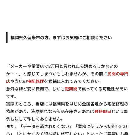
福岡県久留米市の方、まずはお気軽にご相談ください
「メーカーや量販店で8万円と言われたら諦めるしかないの
か……」と感じてしまうかもしれませんが、その前に
民間の専門
店
や当店の
宅配修理
を候補に入れてみてください。
意外なほど安い費用で、しかも
短期間
で戻ってくる可能性が高い
です。
実際のところ、当店には福岡県をはじめ全国各地から宅配修理の
依頼があり、液晶割れなら部品在庫さえあれば
最短即日
という事
例も決して珍しくありません。
また、「データを消されたくない」「業務に使うから初期化は困
る」「とにかく安く短納期に修理したい」といったご要望にも柔