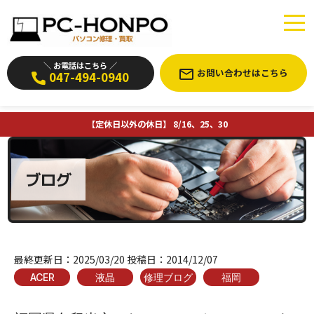
＼ お電話はこちら ／
お問い合わせはこちら
047-494-0940
【定休日以外の休日】 8/16、25、30
ブログ
最終更新日：
2025/03/20
投稿日：
2014/12/07
ACER
液晶
修理ブログ
福岡