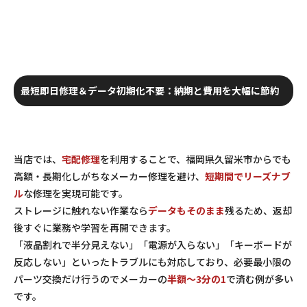
最短即日修理＆データ初期化不要：納期と費用を大幅に節約
当店では、
宅配修理
を利用することで、福岡県久留米市からでも
高額・長期化しがちなメーカー修理を避け、
短期間でリーズナブ
ル
な修理を実現可能です。
ストレージに触れない作業なら
データもそのまま
残るため、返却
後すぐに業務や学習を再開できます。
「液晶割れで半分見えない」「電源が入らない」「キーボードが
反応しない」といったトラブルにも対応しており、必要最小限の
パーツ交換だけ行うのでメーカーの
半額～3分の1
で済む例が多い
です。