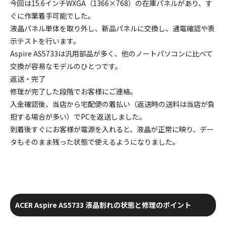
今回は15.6インチWXGA（1366×768）の在庫パネルがあり、す
ぐに作業着手可能でした。
液晶パネル単体を取り外し、新品パネルに交換し、通電確認や表
示テストを行います。
Aspire AS5733は汎用部品が多く、他のノートパソコンに比べて
交換が容易なモデルのひとつです。
返送・完了
修理が完了した段階でお客様にご連絡。
入金確認後、当店から宅配便の
着払い
（返送時の送料は当店が負
担する場合が多い）でPCを返送しました。
到着後すぐにお客様が電源を入れると、液晶が正常に映り、
デー
タもそのまま
残った状態で使えるようになりました。
ACER Aspire AS5733 液晶割れの状態と修理のポイント