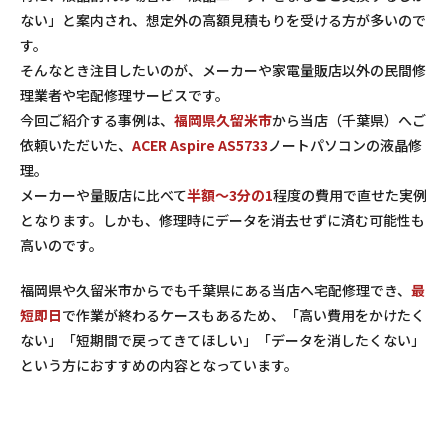
ない」と案内され、想定外の高額見積もりを受ける方が多いので
す。
そんなとき注目したいのが、メーカーや家電量販店以外の民間修
理業者や宅配修理サービスです。
今回ご紹介する事例は、
福岡県久留米市
から当店（千葉県）へご
依頼いただいた、
ACER Aspire AS5733
ノートパソコンの液晶修
理。
メーカーや量販店に比べて
半額～3分の1
程度の費用で直せた実例
となります。しかも、修理時にデータを消去せずに済む可能性も
高いのです。
福岡県や久留米市からでも千葉県にある当店へ宅配修理でき、
最
短即日
で作業が終わるケースもあるため、「高い費用をかけたく
ない」「短期間で戻ってきてほしい」「データを消したくない」
という方におすすめの内容となっています。