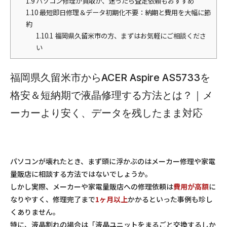
1.9
パソコン修理か買取か、迷ったら査定依頼もおすすめ
1.10
最短即日修理＆データ初期化不要：納期と費用を大幅に節
約
1.10.1
福岡県久留米市の方、まずはお気軽にご相談くださ
い
福岡県久留米市からACER Aspire AS5733を
格安＆短納期で液晶修理する方法とは？｜メ
ーカーより安く、データを残したまま対応
パソコンが壊れたとき、まず頭に浮かぶのはメーカー修理や家電
量販店に相談する方法ではないでしょうか。
しかし実際、メーカーや家電量販店への修理依頼は
費用が高額
に
なりやすく、修理完了まで
1ヶ月以上
かかるといった事例も珍し
くありません。
特に、液晶割れの場合は「液晶ユニットをまるごと交換するしか