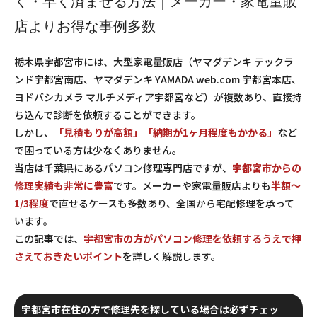
く・早く済ませる方法｜メーカー・家電量販
店よりお得な事例多数
栃木県宇都宮市には、大型家電量販店（ヤマダデンキ テックラ
ンド宇都宮南店、ヤマダデンキ YAMADA web.com 宇都宮本店、
ヨドバシカメラ マルチメディア宇都宮など）が複数あり、直接持
ち込んで診断を依頼することができます。
しかし、
「見積もりが高額」「納期が1ヶ月程度もかかる」
など
で困っている方は少なくありません。
当店は千葉県にあるパソコン修理専門店ですが、
宇都宮市からの
修理実績も非常に豊富
です。メーカーや家電量販店よりも
半額～
1/3程度
で直せるケースも多数あり、全国から宅配修理を承って
います。
この記事では、
宇都宮市の方がパソコン修理を依頼するうえで押
さえておきたいポイント
を詳しく解説します。
宇都宮市在住の方で修理先を探している場合は必ずチェッ