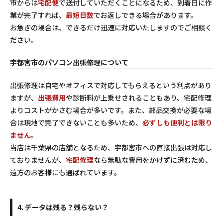
市からは
宅配便
で送付していただくことになるため、到着日に作
業が完了すれば、
最短日数
でお返しできる場合があります。
お急ぎの場合は、できるだけ迅速に対応いたしますのでご相談く
ださい。
宇都宮市のパソコン出張修理について
出張修理は自宅やオフィスで対応してもらえるという利点があり
ますが、
出張費用
や
診断料
が上乗せされることもあり、宅配修理
よりコストがかさむ場合が多いです。また、部品交換が必要な場
合は現地で完了できないことも多いため、
必ずしも便利とは限り
ません
。
当店は千葉県の店舗となるため、宇都宮市への直接出張は対応し
ておりませんが、
宅配修理
なら無駄な費用をかけずに済むため、
遠方のお客様にも選ばれています。
4. データは残る？残らない？