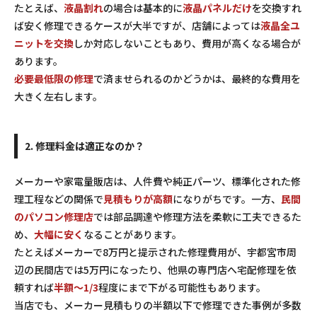
たとえば、
液晶割れ
の場合は基本的に
液晶パネルだけ
を交換すれ
ば安く修理できるケースが大半ですが、店舗によっては
液晶全ユ
ニットを交換
しか対応しないこともあり、費用が高くなる場合が
あります。
必要最低限の修理
で済ませられるのかどうかは、最終的な費用を
大きく左右します。
2. 修理料金は適正なのか？
メーカーや家電量販店は、人件費や純正パーツ、標準化された修
理工程などの関係で
見積もりが高額
になりがちです。一方、
民間
のパソコン修理店
では部品調達や修理方法を柔軟に工夫できるた
め、
大幅に安く
なることがあります。
たとえばメーカーで8万円と提示された修理費用が、宇都宮市周
辺の民間店では5万円になったり、他県の専門店へ宅配修理を依
頼すれば
半額～1/3
程度にまで下がる可能性もあります。
当店でも、メーカー見積もりの半額以下で修理できた事例が多数