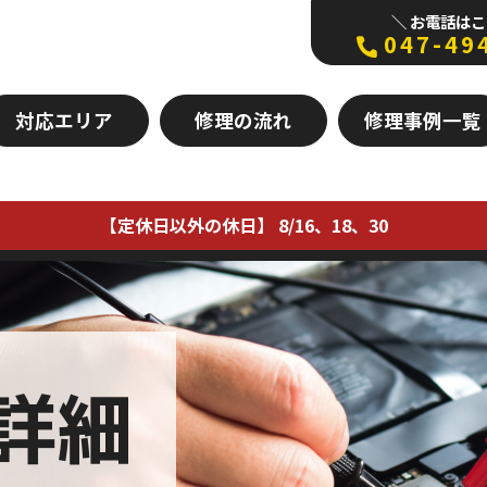
＼ お電話はこ
047-49
対応エリア
修理の流れ
修理事例一覧
【定休日以外の休日】 8/16、18、30
詳細