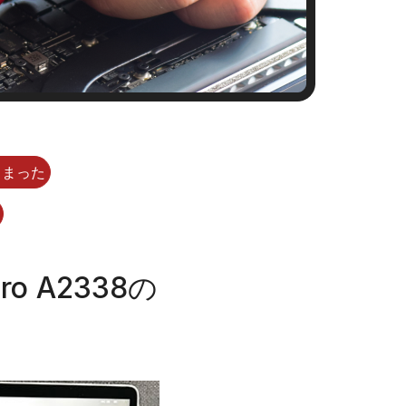
しまった
 A2338の