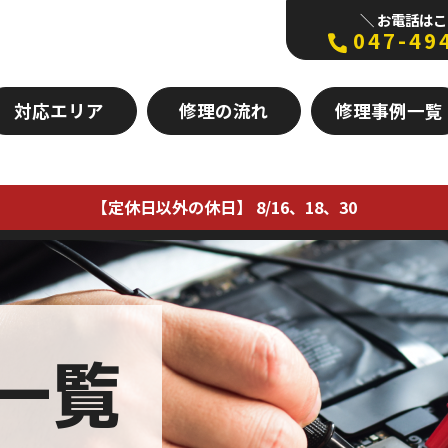
＼ お電話はこ
047-49
対応エリア
修理の流れ
修理事例一覧
【定休日以外の休日】 8/16、18、30
一覧