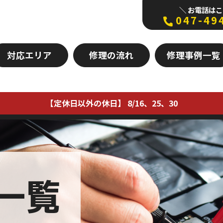
＼ お電話はこ
047-49
対応エリア
修理の流れ
修理事例一覧
【定休日以外の休日】 8/16、25、30
一覧