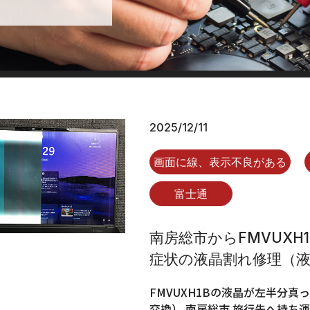
2025/12/11
画面に線、表示不良がある
富士通
南房総市からFMVUX
症状の液晶割れ修理（
FMVUXH1Bの液晶が左半分
交換） 南房総市 旅行先へ持ち