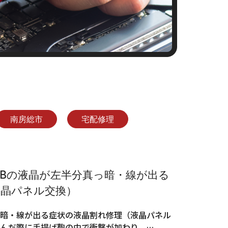
南房総市
宅配修理
H1Bの液晶が左半分真っ暗・線が出る
液晶パネル交換）
真っ暗・線が出る症状の液晶割れ修理（液晶パネル
運んだ際に手提げ鞄の中で衝撃が加わり、…