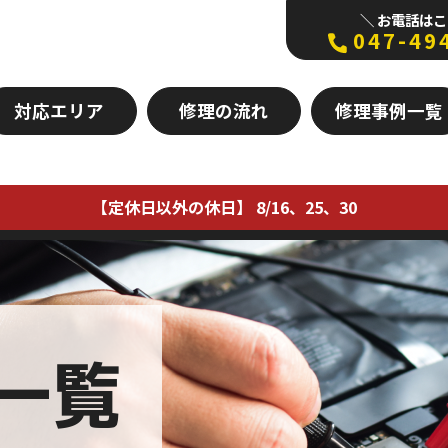
＼ お電話はこ
047-49
対応エリア
修理の流れ
修理事例一覧
【定休日以外の休日】 8/16、25、30
一覧